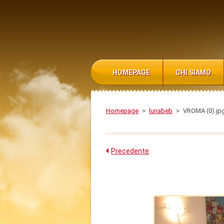
HOMEPAGE
CHI SIAMO
Homepage
>
lunabeb
>
VROMA (0).jp
Precedente